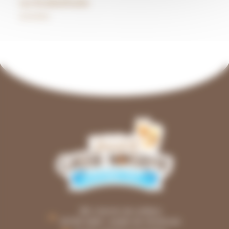
La Krabahute
Activités
281, chemin de Lafèbre
30760 SAINT-JULIEN-DE-PEYROLAS