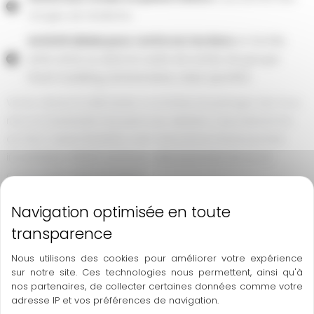
Gorges de l’Ardèche.
Activité idéale pour renforcer les liens
en famille,
entre amis ou dans le cadre de sorties de groupe
(team building, anniversaires, clubs sportifs).
Venez relever le défi, tester vos limites et partager des fous
rires en traversant nos parcours aériens. L’accrobranche
au Parc Casse Noisette, c’est l’assurance d’une journée
inoubliable, mêlant aventure, dépassement de soi et
communion avec la nature.
Réservez dès maintenant votre accès à l’accrobranche
et préparez-vous à vivre des instants suspendus entre terre
et ciel !
Nous utilisons des cookies pour améliorer votre expérience
sur notre site. Ces technologies nous permettent, ainsi qu'à
nos partenaires, de collecter certaines données comme votre
adresse IP et vos préférences de navigation.