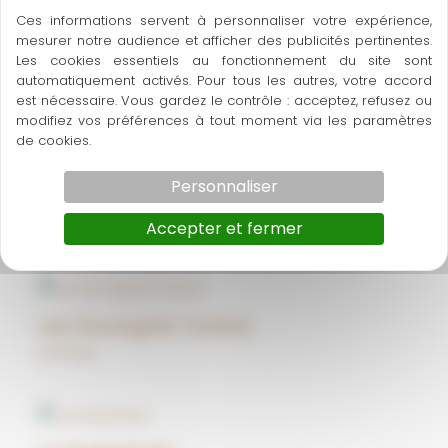
←
Article précédent
Article suivant
→
Ces informations servent à personnaliser votre expérience,
mesurer notre audience et afficher des publicités pertinentes.
Les cookies essentiels au fonctionnement du site sont
automatiquement activés. Pour tous les autres, votre accord
est nécessaire. Vous gardez le contrôle : acceptez, refusez ou
A découvrir également
modifiez vos préférences à tout moment via les paramètres
de cookies.
Personnaliser
Sagehibou
Activités
Accepter et fermer
Les Escargots Turbos
Activités