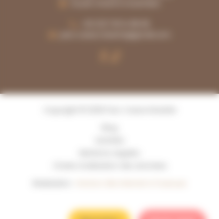
Ouvert d'avril à novembre
+33 (0)7 81 14 98 06
parc.casse.noisette@gmail.com
Copyright © 2026 Parc Casse Noisette
Blog
Activités
Mentions Légales
Charte d’utilisation des données
Réalisation :
Horizon, Site internet à Toulouse