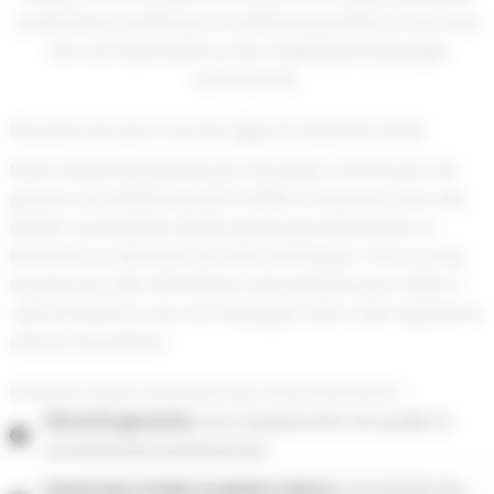
suspendues, tyroliennes et cabanes perchées, le tout avec
une vue imprenable sur les magnifiques paysages
environnants.
Des parcours pour tous les âges et toutes les envies
Notre activité est pensée pour les petits comme pour les
grands. Les enfants peuvent s’initier à l’aventure avec des
ateliers accessibles, tandis que les plus téméraires se
lanceront sur des parcours plus techniques. Tout au long
du parcours, des animateurs sont présents pour veiller à
votre sécurité et vous accompagner dans cette expérience
riche en sensations.
Pourquoi choisir notre parcours d’accrobranche ?
Sécurité garantie
avec équipements de qualité et
encadrement professionnel.
Immersion totale en pleine nature
, à proximité des