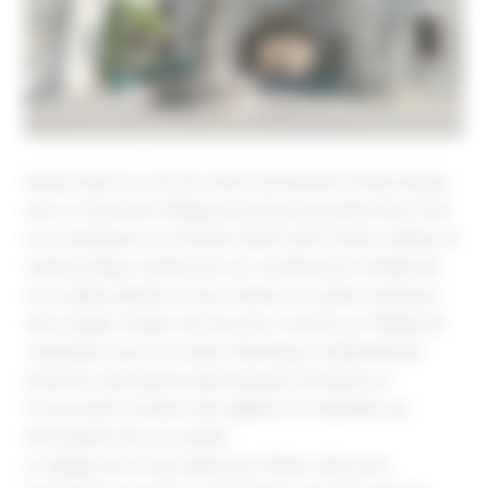
Située dans le nord du Gard, à proximité d’Uzès, Barjac
est un charmant village provençal au patrimoine riche
et à l’ambiance conviviale. Niché entre forêts, collines et
rivières, Barjac séduit par son architecture médiévale,
ses ruelles pavées et ses maisons en pierre typiques
de la région. Barjac est reconnu comme un village de
caractère, avec un centre historique médiéval bien
préservé, des places pittoresques, fontaines et
monuments anciens des églises et chapelles qui
témoignent de son passé
Le village est un lieu idéal pour flâner, découvrir