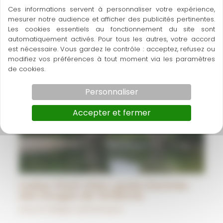
Ces informations servent à personnaliser votre expérience,
Bourg-Saint-Andéol
mesurer notre audience et afficher des publicités pertinentes.
Lieux et villages authentiques
Les cookies essentiels au fonctionnement du site sont
automatiquement activés. Pour tous les autres, votre accord
est nécessaire. Vous gardez le contrôle : acceptez, refusez ou
modifiez vos préférences à tout moment via les paramètres
de cookies.
Personnaliser
Accepter et fermer
Vallon-Pont-d’Arc, porte d’entrée
des Gorges de l’Ardèche
Lieux et villages authentiques