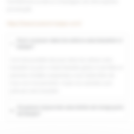
l’architecture locale et s’imprégner de l’atmosphère
provençale.
https://www.tourisme-barjac.com/
Peut-on jouer dans les arbres sans baudrier à
barjac?
Oui il est possible de jouer dans les arbres sans
baudrier au parc Casse Noisette grâce à ses filets et
piscines à balles suspendus, vous restez libre de
tous vos mouvements. Toute nos activités sont
prévues sans baudrier.
Où passer la journée sans limite de temps près
de barjac?