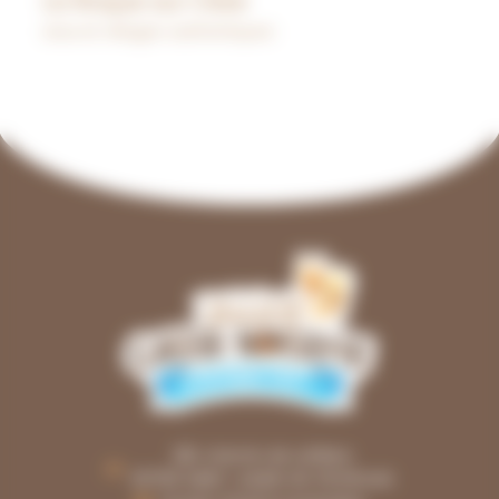
La Roque sur Cèze
Lieux et villages authentiques
281, chemin de Lafèbre
30760 SAINT-JULIEN-DE-PEYROLAS