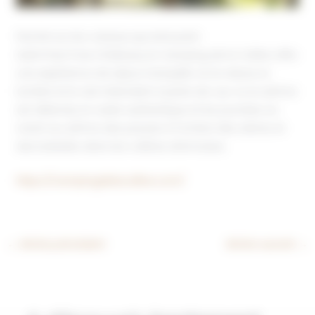
Perché sur les coteaux qui entourent
Saint‑Paul‑Trois‑Châteaux, le Camping de la Colline offre
une expérience de séjour tranquille où la nature, la
lumière et le ciel s’étendent à perte de vue. Ici, le rythme
est détendu, le cadre authentique et les journées se
vivent au rythme des pauses à l’ombre des arbres et
des balades dans les collines drômoises.
https://campingdelacolline.com/
←
Article précédent
Article suivant
→