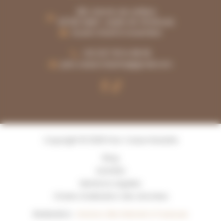
281, chemin de Lafèbre
30760 SAINT-JULIEN-DE-PEYROLAS
Ouvert d'avril à novembre
+33 (0)7 81 14 98 06
parc.casse.noisette@gmail.com
Copyright © 2026 Parc Casse Noisette
Blog
Activités
Mentions Légales
Charte d’utilisation des données
Réalisation :
Horizon, Site internet à Toulouse