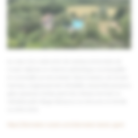
Au cœur d’un vaste écrin de verdure, le
Domaine de
Coulon déploie un charme authentique où tranquillité
et convivialité se rencontrent. Situé à Issirac, cet ancien
hameau, soigneusement réhabilité, rassemble plusieurs
gîtes spacieux nichés parmi les chênes, formant un
véritable petit village idéal pour se retrouver en famille
ou entre amis.
https://domaine-coulon.com/domaine-issirac-gard