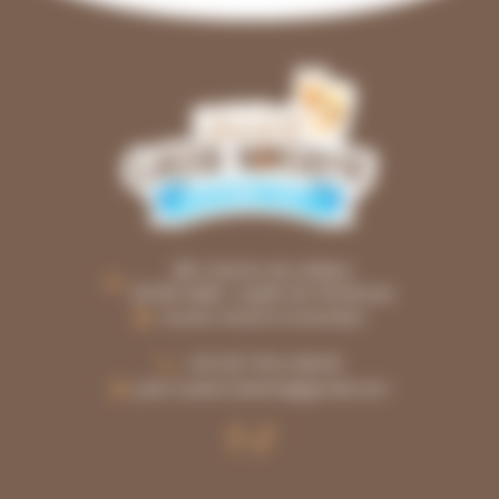
281, chemin de Lafèbre
30760 SAINT-JULIEN-DE-PEYROLAS
Ouvert d'avril à novembre
+33 (0)7 81 14 98 06
parc.casse.noisette@gmail.com