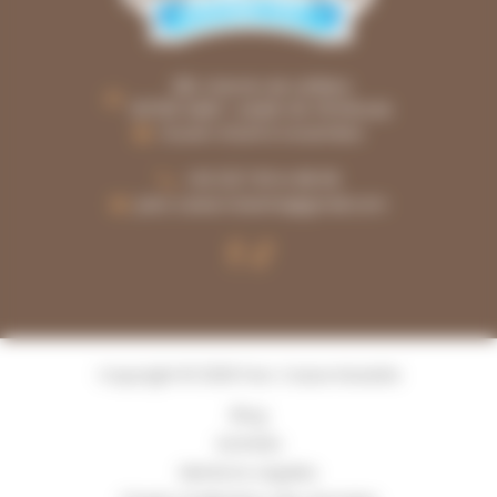
281, chemin de Lafèbre
30760 SAINT-JULIEN-DE-PEYROLAS
Ouvert d'avril à novembre
+33 (0)7 81 14 98 06
parc.casse.noisette@gmail.com
Copyright © 2026 Parc Casse Noisette
Blog
Activités
Mentions Légales