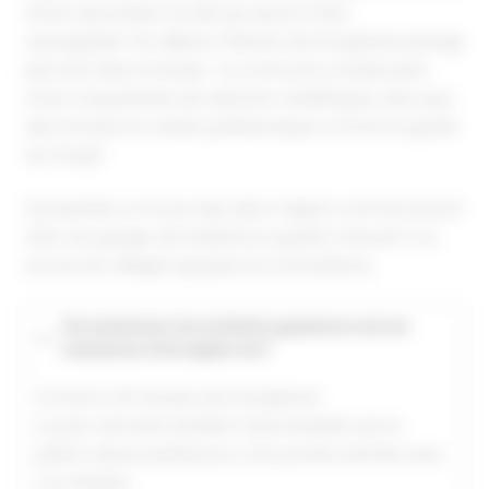
d’une association locale qui œuvre à leur
sauvegarde.
Par ailleurs, l’histoire de Grospierres plonge
plus loin dans le temps : la commune compte près
d’une cinquantaine de dolmens néolithiques, ainsi que
des tumulus et cavités préhistoriques comme la grotte
du Goupil.
À proximité, on trouve des sites majeurs comme le pont
d’Arc, les gorges de l’Ardèche, la grotte Chauvet 2 ou
encore les villages typiques du sud Ardèche.
Où emmener les enfants quand on est en
vacances à Grospierres?
À environ 20 minutes de Grospierres
Le parc de loisirs familial Casse Noisette est en
pleine nature, parfait pour une journée animée avec
vos enfants.