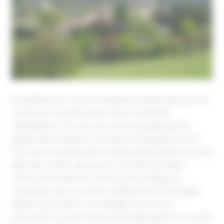
Grospierres, au cœur de l’Ardèche méridionale, est une
commune au patrimoine riche et à l’identité
authentique. Son nom, issu du latin
gurges petra
(«
gouffre dans la pierre »), évoque la résurgence de la
Font-Vive, un phénomène naturel spectaculaire où l’eau
jaillit des roches calcaires Au sommet d’un piton
rocheux dominent les ruines du vieux village du
Chastelas, avec un ancien château fort et une église
datant du XIᵉ siècle. Ces vestiges sont encore
aujourd’hui au cœur des promenades, grâce au travail